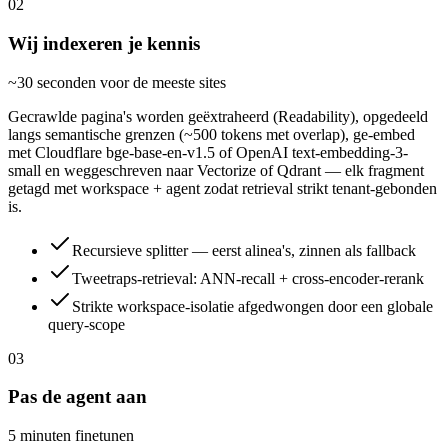
02
Wij indexeren je kennis
~30 seconden voor de meeste sites
Gecrawlde pagina's worden geëxtraheerd (Readability), opgedeeld
langs semantische grenzen (~500 tokens met overlap), ge-embed
met Cloudflare bge-base-en-v1.5 of OpenAI text-embedding-3-
small en weggeschreven naar Vectorize of Qdrant — elk fragment
getagd met workspace + agent zodat retrieval strikt tenant-gebonden
is.
Recursieve splitter — eerst alinea's, zinnen als fallback
Tweetraps-retrieval: ANN-recall + cross-encoder-rerank
Strikte workspace-isolatie afgedwongen door een globale
query-scope
03
Pas de agent aan
5 minuten finetunen