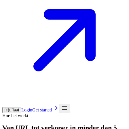
Login
Get started
🇳🇱
Taal
Hoe het werkt
Van URL tot verkoper in
minder dan 5