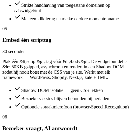
Strikte handhaving van toegestane domeinen op
/v1/widget/init
Met één klik terug naar elke eerdere momentopname
05
Embed één scripttag
30 seconden
Plak één &lt;script&gt;-tag vóór &lt;/body&gt;. De widgetbundel is
&le; 50KB gzipped, asynchroon en rendert in een Shadow DOM
zodat hij nooit botst met de CSS van je site. Werkt met elk
framework — WordPress, Shopify, Next.js, kale HTML.
Shadow DOM-isolatie — geen CSS-lekken
Bezoekerssessies blijven behouden bij herladen
Optionele spraakmicrofoon (browser-SpeechRecognition)
06
Bezoeker vraagt, AI antwoordt