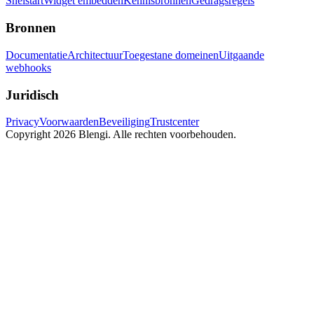
Snelstart
Widget embedden
Kennisbronnen
Gedragsregels
Bronnen
Documentatie
Architectuur
Toegestane domeinen
Uitgaande
webhooks
Juridisch
Privacy
Voorwaarden
Beveiliging
Trustcenter
Copyright 2026 Blengi. Alle rechten voorbehouden.