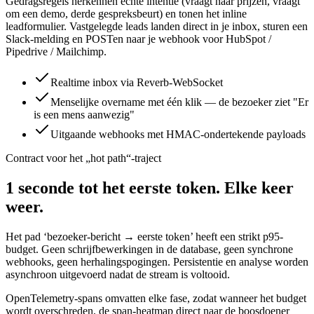
Gedragsregels herkennen echte intentie (vraagt naar prijzen, vraagt
om een demo, derde gespreksbeurt) en tonen het inline
leadformulier. Vastgelegde leads landen direct in je inbox, sturen een
Slack-melding en POSTen naar je webhook voor HubSpot /
Pipedrive / Mailchimp.
Realtime inbox via Reverb-WebSocket
Menselijke overname met één klik — de bezoeker ziet "Er
is een mens aanwezig"
Uitgaande webhooks met HMAC-ondertekende payloads
Contract voor het „hot path“-traject
1 seconde tot het eerste token. Elke keer
weer.
Het pad ‘bezoeker-bericht → eerste token’ heeft een strikt p95-
budget. Geen schrijfbewerkingen in de database, geen synchrone
webhooks, geen herhalingspogingen. Persistentie en analyse worden
asynchroon uitgevoerd nadat de stream is voltooid.
OpenTelemetry-spans omvatten elke fase, zodat wanneer het budget
wordt overschreden, de span-heatmap direct naar de boosdoener