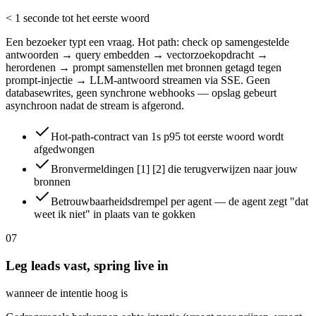
< 1 seconde tot het eerste woord
Een bezoeker typt een vraag. Hot path: check op samengestelde
antwoorden → query embedden → vectorzoekopdracht →
herordenen → prompt samenstellen met bronnen getagd tegen
prompt-injectie → LLM-antwoord streamen via SSE. Geen
databasewrites, geen synchrone webhooks — opslag gebeurt
asynchroon nadat de stream is afgerond.
Hot-path-contract van 1s p95 tot eerste woord wordt
afgedwongen
Bronvermeldingen [1] [2] die terugverwijzen naar jouw
bronnen
Betrouwbaarheidsdrempel per agent — de agent zegt "dat
weet ik niet" in plaats van te gokken
07
Leg leads vast, spring live in
wanneer de intentie hoog is