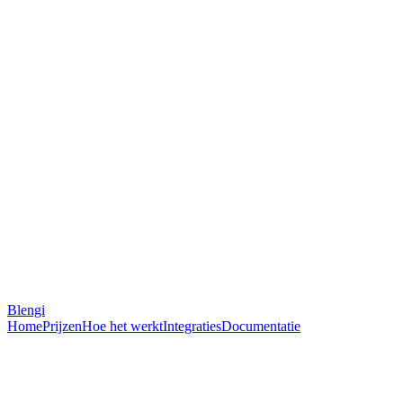
Blengi
Home
Prijzen
Hoe het werkt
Integraties
Documentatie