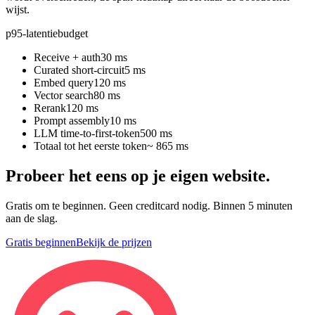
wijst.
p95-latentiebudget
Receive + auth
30 ms
Curated short-circuit
5 ms
Embed query
120 ms
Vector search
80 ms
Rerank
120 ms
Prompt assembly
10 ms
LLM time-to-first-token
500 ms
Totaal tot het eerste token
~ 865 ms
Probeer het eens op je eigen website.
Gratis om te beginnen. Geen creditcard nodig. Binnen 5 minuten
aan de slag.
Gratis beginnen
Bekijk de prijzen