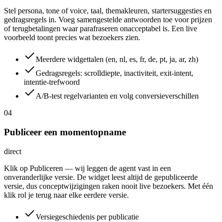
Stel persona, tone of voice, taal, themakleuren, startersuggesties en
gedragsregels in. Voeg samengestelde antwoorden toe voor prijzen
of terugbetalingen waar parafraseren onacceptabel is. Een live
voorbeeld toont precies wat bezoekers zien.
Meerdere widgettalen (en, nl, es, fr, de, pt, ja, ar, zh)
Gedragsregels: scrolldiepte, inactiviteit, exit-intent,
intentie-trefwoord
A/B-test regelvarianten en volg conversieverschillen
04
Publiceer een momentopname
direct
Klik op Publiceren — wij leggen de agent vast in een
onveranderlijke versie. De widget leest altijd de gepubliceerde
versie, dus conceptwijzigingen raken nooit live bezoekers. Met één
klik rol je terug naar elke eerdere versie.
Versiegeschiedenis per publicatie